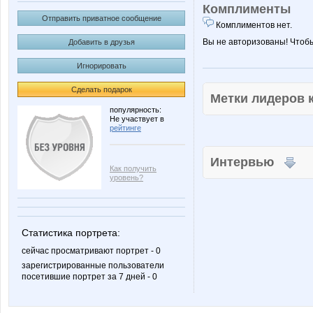
Комплименты
Отправить приватное сообщение
Комплиментов нет.
Вы не авторизованы! Чтоб
Добавить в друзья
Игнорировать
Сделать подарок
Метки лидеров
популярность:
Не участвует в
рейтинге
Интервью
Как получить
уровень?
Статистика портрета:
сейчас просматривают портрет - 0
зарегистрированные пользователи
посетившие портрет за 7 дней - 0